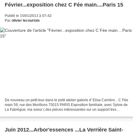
Février...exposition chez C Fée main....Paris 15
Publié le 15/01/2013 à 07:42
Par
olivier lecourtois
De nouveau un petit tour dans le petit atelier galerie d' Elisa Carrièro... C Fée
main 59, rue des Morillons 75015 PARIS Exposition familiale, avec Sylvie de
La Fabrègue, ma soeur ( des pièces intéressantes sur un support tres
"metropolitain" et la particpation...
Juin 2012...Arbor'essences ...La Verrière Saint-