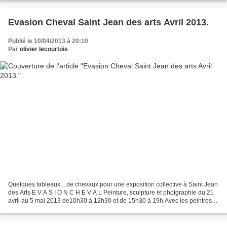
Evasion Cheval Saint Jean des arts Avril 2013.
Publié le 10/04/2013 à 20:10
Par
olivier lecourtois
Quelques tableaux ...de chevaux pour une exposition collective à Saint Jean
des Arts E V A S I O N C H E V A L Peinture, sculpture et photgraphie du 21
avril au 5 mai 2013 de10h30 à 12h30 et de 15h30 à 19h Avec les peintres
CLABAUX LECOURTOIS MOULIN SALOU...