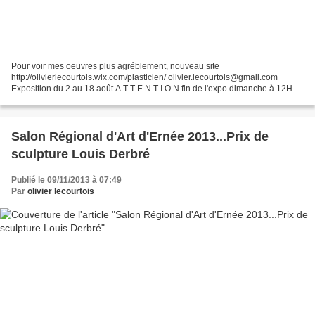
Pour voir mes oeuvres plus agréblement, nouveau site
http://olivierlecourtois.wix.com/plasticien/ olivier.lecourtois@gmail.com
Exposition du 2 au 18 août A T T E N T I O N fin de l'expo dimanche à 12H30
LE JEUDI 15 AOUT 2013... On m'a volé la pièce en...
Salon Régional d'Art d'Ernée 2013...Prix de
sculpture Louis Derbré
Publié le 09/11/2013 à 07:49
Par
olivier lecourtois