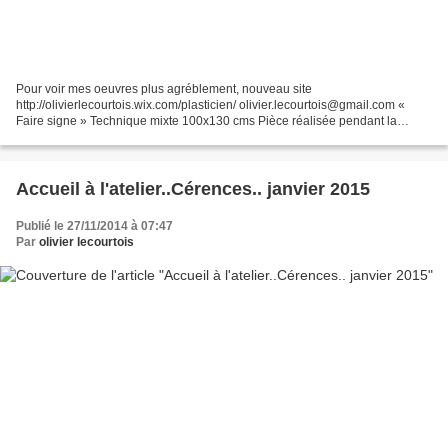
Pour voir mes oeuvres plus agréblement, nouveau site
http://olivierlecourtois.wix.com/plasticien/ olivier.lecourtois@gmail.com «
Faire signe » Technique mixte 100x130 cms Pièce réalisée pendant la
résidence d’artistes Art Handuo et prix "premier regard"...
Accueil à l'atelier..Cérences.. janvier 2015
Publié le 27/11/2014 à 07:47
Par
olivier lecourtois