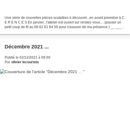
Une série de nouvelles piéces sculptées à découvrir...en avant première à C
E R E N C E S En janvier...l'atelier est ouvert sur rendez-vous.... (passer un
petit coup de fil au 06 62 61 84 50 pour s'assurer de ma présence ) __ ____
En permanence...à emprunter...
Décembre 2021 ...
Publié le 02/12/2021 à 08:00
Par
olivier lecourtois