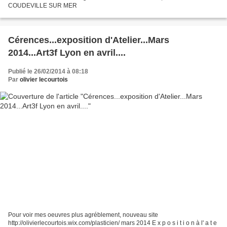
COUDEVILLE SUR MER
Cérences...exposition d'Atelier...Mars
2014...Art3f Lyon en avril....
Publié le 26/02/2014 à 08:18
Par
olivier lecourtois
Pour voir mes oeuvres plus agréblement, nouveau site
http://olivierlecourtois.wix.com/plasticien/ mars 2014 E x p o s i t i o n à l' a t e