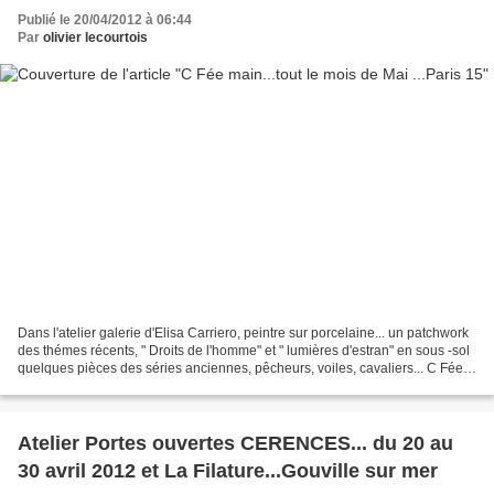
Publié le 20/04/2012 à 06:44
Par
olivier lecourtois
Dans l'atelier galerie d'Elisa Carriero, peintre sur porcelaine... un patchwork
des thémes récents, " Droits de l'homme" et " lumières d'estran" en sous -sol
quelques pièces des séries anciennes, pêcheurs, voiles, cavaliers... C Fée
Main 59,, rue des...
Atelier Portes ouvertes CERENCES... du 20 au
30 avril 2012 et La Filature...Gouville sur mer