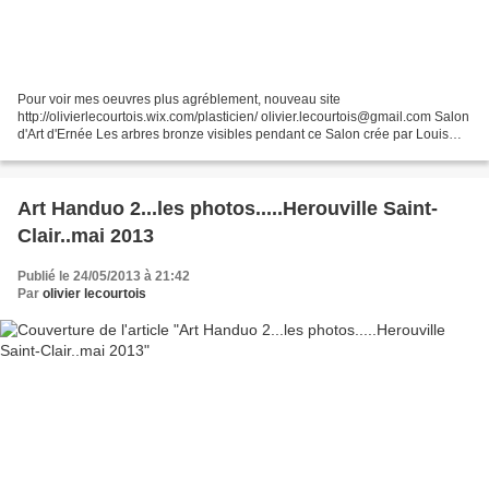
Pour voir mes oeuvres plus agréblement, nouveau site
http://olivierlecourtois.wix.com/plasticien/ olivier.lecourtois@gmail.com Salon
d'Art d'Ernée Les arbres bronze visibles pendant ce Salon crée par Louis
Derbré, célebre sculpteur Ernéen, internationalement...
Art Handuo 2...les photos.....Herouville Saint-
Clair..mai 2013
Publié le 24/05/2013 à 21:42
Par
olivier lecourtois