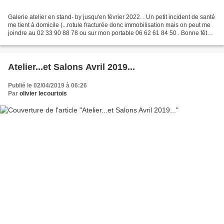
Galerie atelier en stand- by jusqu'en février 2022. . Un petit incident de santé
me tient à domicile (...rotule fracturée donc immobilisation mais on peut me
joindre au 02 33 90 88 78 ou sur mon portable 06 62 61 84 50 . Bonne fêtes
à toutes et tous !....
Atelier...et Salons Avril 2019...
Publié le 02/04/2019 à 06:26
Par
olivier lecourtois