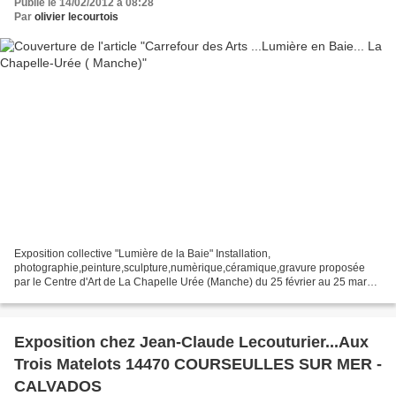
Publié le 14/02/2012 à 08:28
Par
olivier lecourtois
Exposition collective "Lumière de la Baie" Installation,
photographie,peinture,sculpture,numèrique,céramique,gravure proposée
par le Centre d'Art de La Chapelle Urée (Manche) du 25 février au 25 mars
2012 vernissage le samedi 25 février 2012 Les artistes...
Exposition chez Jean-Claude Lecouturier...Aux
Trois Matelots 14470 COURSEULLES SUR MER -
CALVADOS