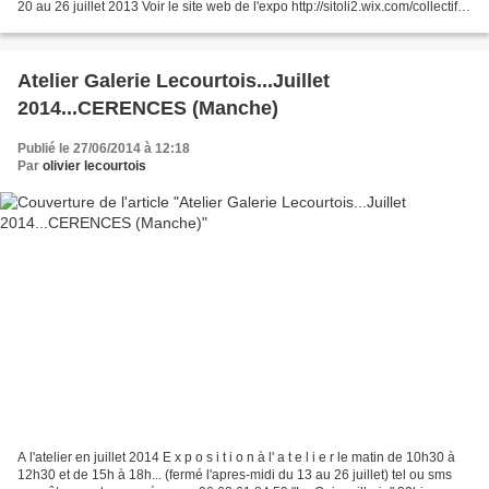
20 au 26 juillet 2013 Voir le site web de l'expo http://sitoli2.wix.com/collectif-
dlmo-2013 Salle Jacques...
Atelier Galerie Lecourtois...Juillet
2014...CERENCES (Manche)
Publié le 27/06/2014 à 12:18
Par
olivier lecourtois
A l'atelier en juillet 2014 E x p o s i t i o n à l' a t e l i e r le matin de 10h30 à
12h30 et de 15h à 18h... (fermé l'apres-midi du 13 au 26 juillet) tel ou sms