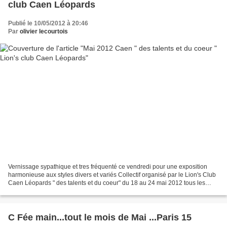
club Caen Léopards
Publié le 10/05/2012 à 20:46
Par
olivier lecourtois
Vernissage sypathique et tres fréquenté ce vendredi pour une exposition
harmonieuse aux styles divers et variés Collectif organisé par le Lion's Club
Caen Léopards " des talents et du coeur" du 18 au 24 mai 2012 tous les
jours de 10h à 19h.30 "Place des...
C Fée main...tout le mois de Mai ...Paris 15