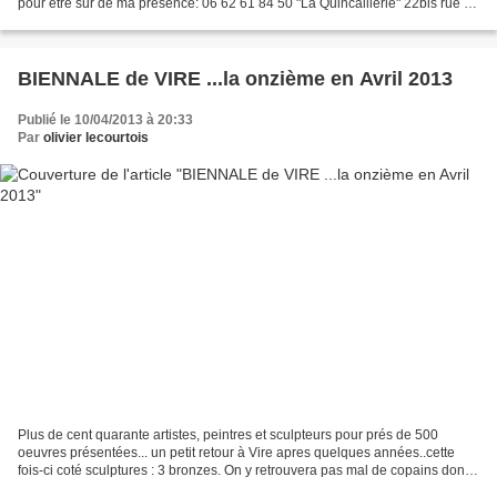
pour être sur de ma présence: 06 62 61 84 50 "La Quincaillerie" 22bis rue de
la gare 50510...
BIENNALE de VIRE ...la onzième en Avril 2013
Publié le 10/04/2013 à 20:33
Par
olivier lecourtois
Plus de cent quarante artistes, peintres et sculpteurs pour prés de 500
oeuvres présentées... un petit retour à Vire apres quelques années..cette
fois-ci coté sculptures : 3 bronzes. On y retrouvera pas mal de copains dont
Michel DAUGUET, sculpteur bois...