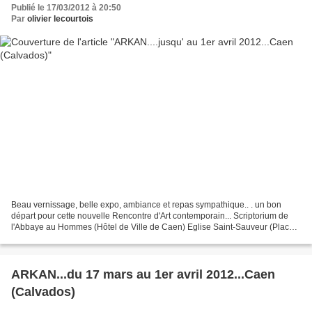
Publié le 17/03/2012 à 20:50
Par
olivier lecourtois
Beau vernissage, belle expo, ambiance et repas sympathique.. . un bon
départ pour cette nouvelle Rencontre d'Art contemporain... Scriptorium de
l'Abbaye au Hommes (Hôtel de Ville de Caen) Eglise Saint-Sauveur (Place
Saint-Sauveur) et quelques autres "lieux...
ARKAN...du 17 mars au 1er avril 2012...Caen
(Calvados)