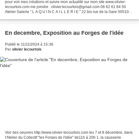
pour voir mes créations et suivre mon actualité sur mon site www.olivier-
lecourtois.com me joindre : olivier.lecourtois@gmail.com 06 62 61 84 50
Atelier Galerie " L A Q U I N C A I L L E R I E " 22 bis rue de la Gare 50510
CERENCES En Avril Visites à...
En decembre, Exposition au Forges de l'idée
Publié le 11/11/2024 à 15:36
Par
olivier lecourtois
Voir des oeuvres http://www.olivier-lecourtois.com les 7 et 8 décembre, dans
l'Atelier du Collectif "les Forges de l'idée" de11h à 20h 1, la causserie