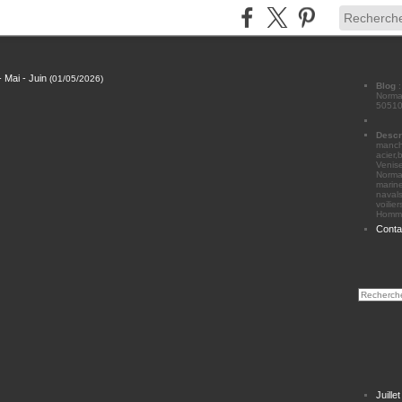
ai - Juin
(
01/05/2026
)
Blog
Norman
50510
Descr
manche
acier,
Venise
Norma
marine
navals
voilie
Homme
Conta
Juille