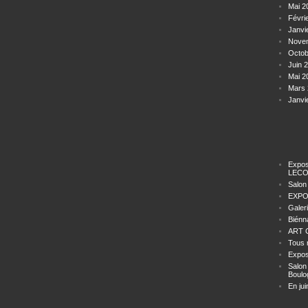
Mai 2
Févri
Janvi
Nove
Octob
Juin 
Mai 2
Mars 
Janvi
Expos
LECO
Salon
EXPO
Galer
Biénn
ART C
Tous 
Expos
Salon
Boulo
En jui