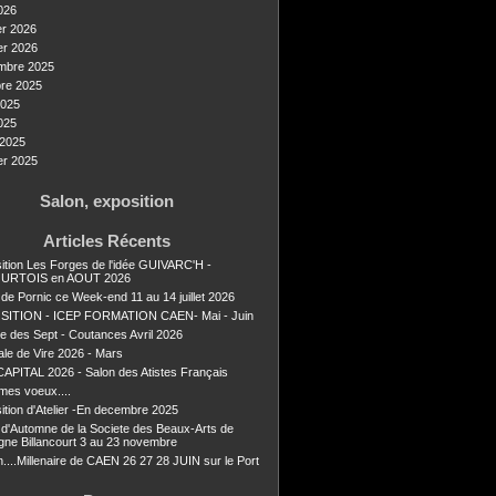
026
er 2026
er 2026
mbre 2025
re 2025
2025
025
2025
er 2025
Salon, exposition
Articles Récents
ition Les Forges de l'idée GUIVARC'H -
URTOIS en AOUT 2026
 de Pornic ce Week-end 11 au 14 juillet 2026
SITION - ICEP FORMATION CAEN- Mai - Juin
ie des Sept - Coutances Avril 2026
ale de Vire 2026 - Mars
APITAL 2026 - Salon des Atistes Français
mes voeux....
ition d'Atelier -En decembre 2025
 d'Automne de la Societe des Beaux-Arts de
gne Billancourt 3 au 23 novembre
n....Millenaire de CAEN 26 27 28 JUIN sur le Port