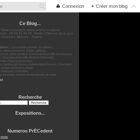
Connexion
+
Créer mon blog
Ce Blog...
: Olivier Lecourtois artiste peintre sculpteur
die - 06 62 61 84 50 - Atelier 22bis rue de la gare
 Cerences..Manche....France
iption
: Lecourtois,peintre, sculpteur,
,olivier,normand,atelier galerie,
bronze,arbre,lumiere,Carnaval-Granville-Dunkerque-
, Chausey,Granville,Brehal,Cérences,
ndie,France,peintures,
s,marins,pêcheurs,charpentiers,bronze, chantiers
,estran,poissons,plage,
rs,bateaux,chalutiers...
,abstraits,encres,foules,bouts de bois
ct
Recherche
Expositions...
Numeros PrÉCedent
t 2026