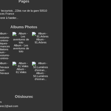
Pages
r lecourtois...22bis rue de la gare 50510
ces France
nir à l'atelier...
Albums Photos
Album -
91.Arbres
Album - Les
aventures de
toto
bum -
osiums-
contres-
stiques-
ormances
llations
Album -
bum -
61.Voiles
Chevaux
Album -
50.Lumières
d'estran...
Otislourec
es
ourec2@aol.com