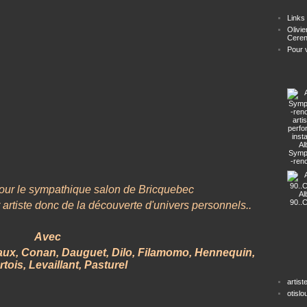
Links
Olivie
Ceren
Pour ve
Al
Symp
-ren
arti
perf
insta
pour le sympathique salon de Bricquebec
Al
90..
artiste donc de la découverte d'univers personnels..
Avec
aux, Conan, Dauguet, Dilo, Filamomo, Hennequin,
tois, Levaillant, Pasturel
artist
otisl