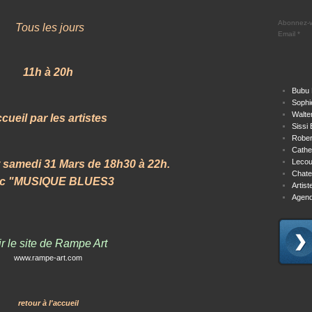
Abonnez-vo
Tous les jours
Email
11h à 20h
Bubu 
Sophi
Walte
cueil par les artistes
Sissi 
Rober
Cathe
Lecou
 samedi 31 Mars de 18h30 à 22h.
Chate
ec "MUSIQUE BLUES3
Artis
Agend
r le site de Rampe Art
www.rampe-art.com
retour à l'accueil