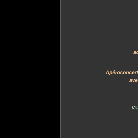
ac
Apéroconcert
av
Voi