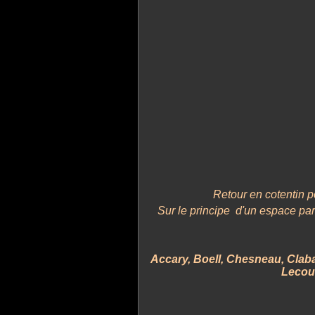
Retour en cotentin 
Sur le principe d'un espace par 
Accary, Boell, Chesneau, Clab
Lecour