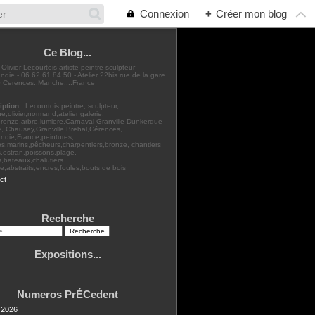
Connexion
+
Créer mon blog
Ce Blog...
: Olivier Lecourtois artiste peintre sculpteur
die - 06 62 61 84 50 - Atelier 22bis rue de la gare
 Cerences..Manche....France
iption
: Lecourtois,peintre, sculpteur,
,olivier,normand,atelier galerie,
bronze,arbre,lumiere,Carnaval-Granville-Dunkerque-
, Chausey,Granville,Brehal,Cérences,
ndie,France,peintures,
s,marins,pêcheurs,charpentiers,bronze, chantiers
,estran,poissons,plage,
rs,bateaux,chalutiers...
,abstraits,encres,foules,bouts de bois
ct
Recherche
Expositions...
Numeros PrÉCedent
t 2026