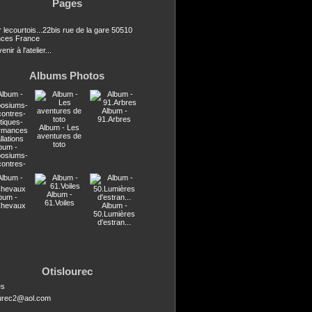
Pages
r lecourtois...22bis rue de la gare 50510
ces France
nir à l'atelier...
Albums Photos
Album -
91.Arbres
Album - Les
aventures de
toto
bum -
osiums-
contres-
stiques-
ormances
llations
Album -
bum -
61.Voiles
Chevaux
Album -
50.Lumières
d'estran...
Otislourec
es
ourec2@aol.com