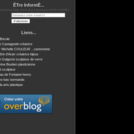
ÊTre InformÉ...
us pour être averti des nouveaux articles publiés.
Liens...
Bricole
e Castagnetti créatrice
r Michelle COULEUR ...cartonniste
Brin d'Acier créatrice bijoux
t Galgocki sculpteur de verre
rine Boutten plasticienne
t sculpteur
au de Fontaine-henry
tes-bas normands
a arts plastique