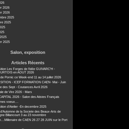
026
er 2026
er 2026
mbre 2025
re 2025
2025
025
2025
er 2025
Salon, exposition
Articles Récents
ition Les Forges de l'idée GUIVARC'H -
URTOIS en AOUT 2026
 de Pornic ce Week-end 11 au 14 juillet 2026
SITION - ICEP FORMATION CAEN- Mai - Juin
ie des Sept - Coutances Avril 2026
ale de Vire 2026 - Mars
APITAL 2026 - Salon des Atistes Français
mes voeux....
ition d'Atelier -En decembre 2025
 d'Automne de la Societe des Beaux-Arts de
gne Billancourt 3 au 23 novembre
n....Millenaire de CAEN 26 27 28 JUIN sur le Port