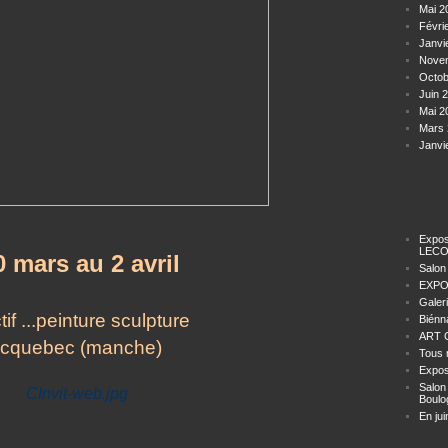
Mai 2
Févri
Janvi
Nove
Octob
Juin 
Mai 2
Mars 
Janvi
Expos
LECO
0 mars au 2 avril
Salon
EXPO
Galer
tif ...peinture sculpture
Biénn
ART C
icquebec (manche)
Tous 
Expos
Salon
Boulo
En jui