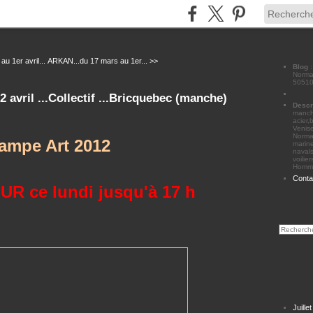
u 1er avril...
ARKAN...du 17 mars au 1er... >>
Blog
Norman
50510
 avril ...Collectif ...Bricquebec (manche)
Descr
manche
acier,
Venise
Norma
ampe Art 2012
marine
navals
voilie
Homme
Conta
R ce lundi jusqu'à 17 h
Juille