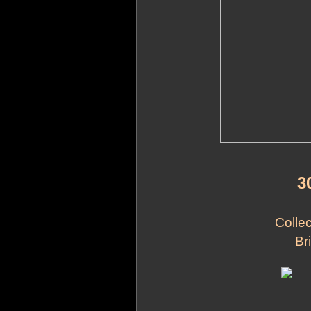
3
Collec
Br