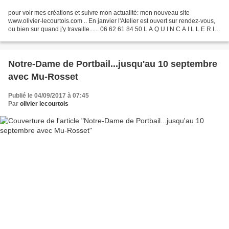
pour voir mes créations et suivre mon actualité: mon nouveau site
www.olivier-lecourtois.com .. En janvier l'Atelier est ouvert sur rendez-vous,
ou bien sur quand j'y travaille...... 06 62 61 84 50 L A Q U I N C A I L L E R I E
22 bis rue de la Gare 50510...
Notre-Dame de Portbail...jusqu'au 10 septembre
avec Mu-Rosset
Publié le 04/09/2017 à 07:45
Par
olivier lecourtois