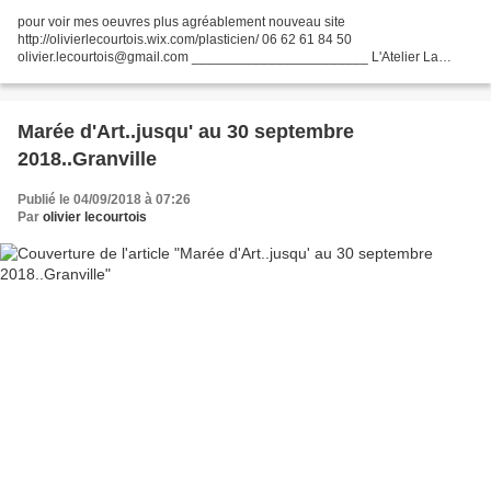
pour voir mes oeuvres plus agréablement nouveau site
http://olivierlecourtois.wix.com/plasticien/ 06 62 61 84 50
olivier.lecourtois@gmail.com _______________________ L'Atelier La
Quincaillerie 22bis rue de la gare 50510 CERENCES Horaires lundi 25
Mai...
Marée d'Art..jusqu' au 30 septembre
2018..Granville
Publié le 04/09/2018 à 07:26
Par
olivier lecourtois