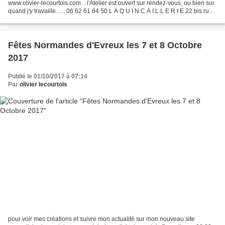
www.olivier-lecourtois.com .. l'Atelier est ouvert sur rendez-vous, ou bien sur
quand j'y travaille...... 06 62 61 84 50 L A Q U I N C A I L L E R I E 22 bis rue
de la Gare 50510 CERENCES...
Fêtes Normandes d'Evreux les 7 et 8 Octobre
2017
Publié le 01/10/2017 à 07:14
Par
olivier lecourtois
pour voir mes créations et suivre mon actualité sur mon nouveau site