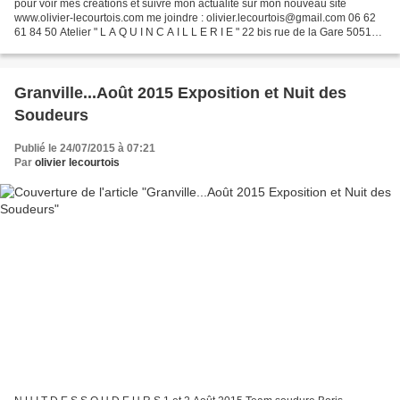
pour voir mes créations et suivre mon actualité sur mon nouveau site
www.olivier-lecourtois.com me joindre : olivier.lecourtois@gmail.com 06 62
61 84 50 Atelier " L A Q U I N C A I L L E R I E " 22 bis rue de la Gare 50510
CERENCES Dans la galerie de...
Granville...Août 2015 Exposition et Nuit des
Soudeurs
Publié le 24/07/2015 à 07:21
Par
olivier lecourtois