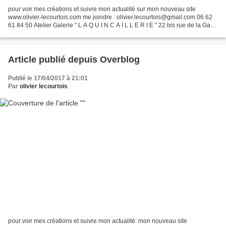
pour voir mes créations et suivre mon actualité sur mon nouveau site
www.olivier-lecourtois.com me joindre : olivier.lecourtois@gmail.com 06 62
61 84 50 Atelier Galerie " L A Q U I N C A I L L E R I E " 22 bis rue de la Gare
50510 CERENCEs _____________...
Article publié depuis Overblog
Publié le 17/04/2017 à 21:01
Par
olivier lecourtois
pour voir mes créations et suivre mon actualité: mon nouveau site