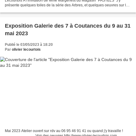
Lecourtois A l'invitation de Mme Margenest du Magasin "PASTELS" J'y
présente quelques toiles de la série des Arbres, et quelques oeuvres sur le
thême des pêcheurs à pied. . Visible tous...
Exposition Galerie des 7 à Coutances du 9 au 31
mai 2023
Publié le 03/05/2023 à 18:20
Par
olivier lecourtois
Mai 2023 Atelier ouvert sur rdv au 06 95 46 91 41 ou quand j'y travaille !
______________ Voir des oeuvres http://www.olivier-lecourtois.com