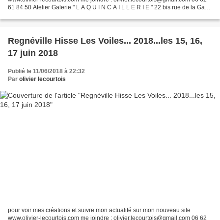
61 84 50 Atelier Galerie " L A Q U I N C A I L L E R I E " 22 bis rue de la Gare
50510 CERENCEs _____________...
Regnéville Hisse Les Voiles... 2018...les 15, 16,
17 juin 2018
Publié le 11/06/2018 à 22:32
Par
olivier lecourtois
pour voir mes créations et suivre mon actualité sur mon nouveau site
www.olivier-lecourtois.com me joindre : olivier.lecourtois@gmail.com 06 62