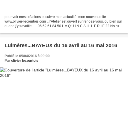
pour voir mes créations et suivre mon actualité: mon nouveau site
www.olivier-lecourtois.com .. l'Atelier est ouvert sur rendez-vous, ou bien sur
quand j'y travaille...... 06 62 61 84 50 L A Q U I N C A I L L E R I E 22 bis rue
de la Gare 50510 CERENCES...
Luimères...BAYEUX du 16 avril au 16 mai 2016
Publié le 05/04/2016 à 09:00
Par
olivier lecourtois