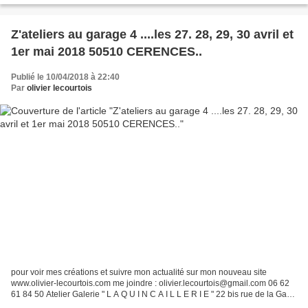
Z'ateliers au garage 4 ....les 27. 28, 29, 30 avril et
1er mai 2018 50510 CERENCES..
Publié le 10/04/2018 à 22:40
Par
olivier lecourtois
pour voir mes créations et suivre mon actualité sur mon nouveau site
www.olivier-lecourtois.com me joindre : olivier.lecourtois@gmail.com 06 62
61 84 50 Atelier Galerie " L A Q U I N C A I L L E R I E " 22 bis rue de la Gare
50510 CERENCEs ______________...