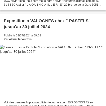
www.olivier-lecourtois.com me joindre : olivier.lecourtois@gmail.com 06 62
61 84 50 Atelier " L A Q U I N C A I L L E R I E " 22 bis rue de la Gare 50510
CERENCES Fêtes Normandes d'Evreux...
Exposition à VALOGNES chez " PASTELS"
jusqu'au 30 juillet 2024
Publié le 03/07/2024 à 09:08
Par
olivier lecourtois
Voir des oeuvres http://www.olivier-lecourtois.com EXPOSITION Rétro