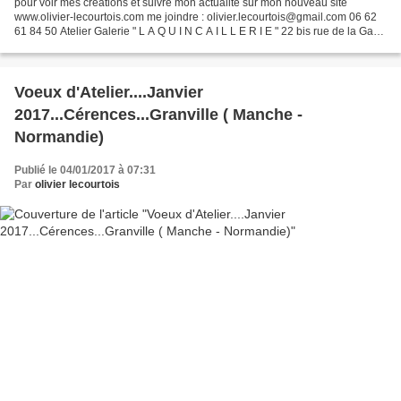
pour voir mes créations et suivre mon actualité sur mon nouveau site
www.olivier-lecourtois.com me joindre : olivier.lecourtois@gmail.com 06 62
61 84 50 Atelier Galerie " L A Q U I N C A I L L E R I E " 22 bis rue de la Gare
50510 CERENCES __________________...
Voeux d'Atelier....Janvier
2017...Cérences...Granville ( Manche -
Normandie)
Publié le 04/01/2017 à 07:31
Par
olivier lecourtois