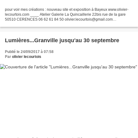
pour voir mes créations : nouveau site et exposition à Bayeux www.olivier-
lecourtois.com ____ Atelier Galerie La Quincaillerie 22bis rue de la gare
50510 CERENCES 06 62 61 84 50 olivier.lecourtois@gmail.com
_____________ E X P O S I T I O N du 16 avril...
Lumières...Granville jusqu'au 30 septembre
Publié le 24/09/2017 à 07:58
Par
olivier lecourtois