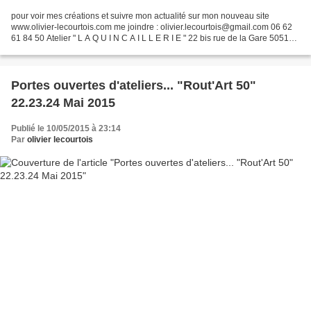
pour voir mes créations et suivre mon actualité sur mon nouveau site
www.olivier-lecourtois.com me joindre : olivier.lecourtois@gmail.com 06 62
61 84 50 Atelier " L A Q U I N C A I L L E R I E " 22 bis rue de la Gare 50510
CERENCES Eglise Notre-Dame de...
Portes ouvertes d'ateliers... "Rout'Art 50"
22.23.24 Mai 2015
Publié le 10/05/2015 à 23:14
Par
olivier lecourtois