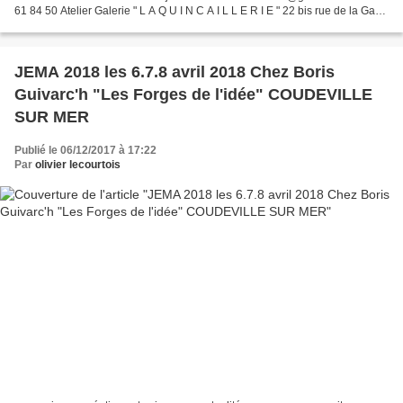
61 84 50 Atelier Galerie " L A Q U I N C A I L L E R I E " 22 bis rue de la Gare
50510 CERENCEs ______________...
JEMA 2018 les 6.7.8 avril 2018 Chez Boris
Guivarc'h "Les Forges de l'idée" COUDEVILLE
SUR MER
Publié le 06/12/2017 à 17:22
Par
olivier lecourtois