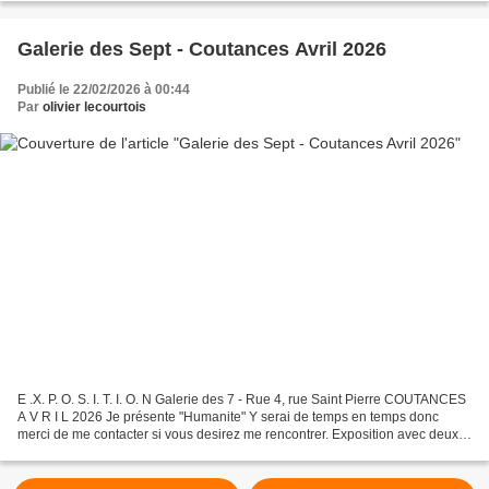
Galerie des Sept - Coutances Avril 2026
Publié le 22/02/2026 à 00:44
Par
olivier lecourtois
E .X. P. O. S. I. T. I. O. N Galerie des 7 - Rue 4, rue Saint Pierre COUTANCES
A V R I L 2026 Je présente "Humanite" Y serai de temps en temps donc
merci de me contacter si vous desirez me rencontrer. Exposition avec deux
autres artistes. - Salle François...