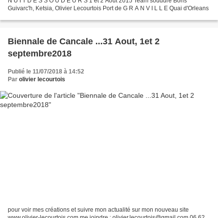
N U I T D E S S O U D E U R S 1 et 2 Août 2015 Team soudure Boris
Guivarc'h, Ketsia, Olivier Lecourtois Port de G R A N V I L L E Quai d'Orleans
Biennale de Cancale ...31 Aout, 1et 2
septembre2018
Publié le 11/07/2018 à 14:52
Par
olivier lecourtois
pour voir mes créations et suivre mon actualité sur mon nouveau site
www.olivier-lecourtois.com me joindre : olivier.lecourtois@gmail.com 06 62