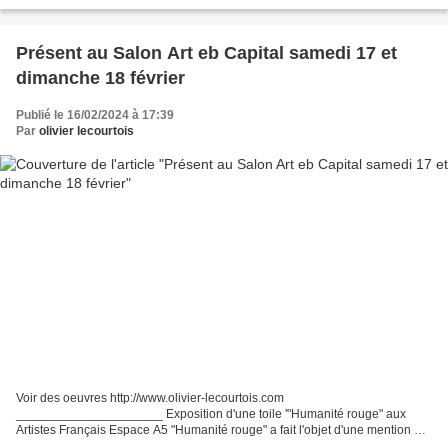
Société des beaux-Arts de Boulogne...
Présent au Salon Art eb Capital samedi 17 et
dimanche 18 février
Publié le 16/02/2024 à 17:39
Par
olivier lecourtois
Voir des oeuvres http://www.olivier-lecourtois.com
_____________________ Exposition d'une toile '"Humanité rouge" aux
Artistes Français Espace A5 "Humanité rouge" a fait l'objet d'une mention par
le Jury du Salon des Artistes Français Le salon Art Capital...