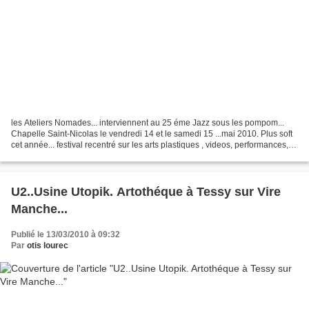
les Ateliers Nomades... interviennent au 25 éme Jazz sous les pompom...
Chapelle Saint-Nicolas le vendredi 14 et le samedi 15 ...mai 2010. Plus soft
cet année... festival recentré sur les arts plastiques , videos, performances,
installations, peinture,...
U2..Usine Utopik. Artothéque à Tessy sur Vire
Manche...
Publié le 13/03/2010 à 09:32
Par
otis lourec