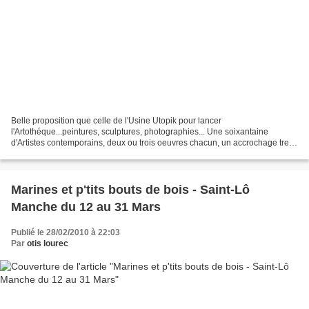
Belle proposition que celle de l'Usine Utopik pour lancer
l'Artothéque...peintures, sculptures, photographies... Une soixantaine
d'Artistes contemporains, deux ou trois oeuvres chacun, un accrochage tres
clean ..dans les immenses serres occupées par Xavier...
Marines et p'tits bouts de bois - Saint-Lô
Manche du 12 au 31 Mars
Publié le 28/02/2010 à 22:03
Par
otis lourec