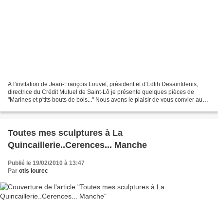
A l'invitation de Jean-François Louvet, président et d'Edtih Desaintdenis,
directrice du Crédit Mutuel de Saint-Lô je présente quelques pièces de
"Marines et p'tits bouts de bois..." Nous avons le plaisir de vous convier au
Vernissage ou plutot au verni...jazz...
Toutes mes sculptures à La
Quincaillerie..Cerences... Manche
Publié le 19/02/2010 à 13:47
Par
otis lourec