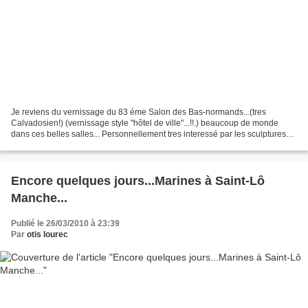
Je reviens du vernissage du 83 éme Salon des Bas-normands...(tres
Calvadosien!) (vernissage style "hôtel de ville"...!!.) beaucoup de monde
dans ces belles salles... Personnellement tres interessé par les sculptures
de CEDRE, pas bidon...ou plutot si...
Encore quelques jours...Marines à Saint-Lô
Manche...
Publié le 26/03/2010 à 23:39
Par
otis lourec