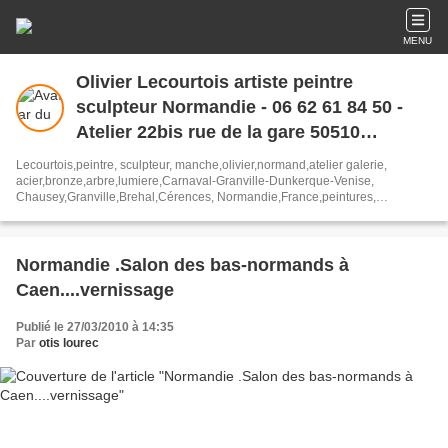
MENU
Olivier Lecourtois artiste peintre
sculpteur Normandie - 06 62 61 84 50 -
Atelier 22bis rue de la gare 50510
Cerences..Manche....France
Lecourtois,peintre, sculpteur, manche,olivier,normand,atelier galerie,
acier,bronze,arbre,lumiere,Carnaval-Granville-Dunkerque-Venise,
Chausey,Granville,Brehal,Cérences, Normandie,France,peintures,
marines,marins,pêcheurs,charpentiers,bronze, chantiers
navals,estran,poissons,plage, voiliers,bateaux,chalutiers...
Homme,abstraits,encres,foules,bouts de bois
Normandie .Salon des bas-normands à
Caen....vernissage
Publié le 27/03/2010 à 14:35
Par
otis lourec