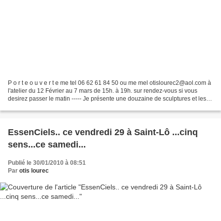
P o r t e o u v e r t e me tel 06 62 61 84 50 ou me mel otislourec2@aol.com à
l'atelier du 12 Février au 7 mars de 15h. à 19h. sur rendez-vous si vous
desirez passer le matin ----- Je présente une douzaine de sculptures et les
expos habituelles : Hommes,...
EssenCiels.. ce vendredi 29 à Saint-Lô ...cinq
sens...ce samedi...
Publié le 30/01/2010 à 08:51
Par
otis lourec