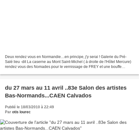
Deux rendez vous en Normandie....en principe, j'y serai ! Galerie du Pré-
Salé lieu -dit La caserne au Mont Saint-Michel ( à droite de l'Hôtel Mercure)
rendez vous des Nomades pour le vernissage de FREY et une bouffe
Nomades ensuite pour caler les projets...
du 27 mars au 11 avril ..83e Salon des artistes
Bas-Normands...CAEN Calvados
Publié le 18/03/2010 à 22:49
Par
otis lourec