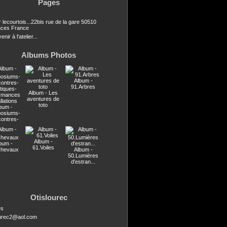
Pages
r lecourtois...22bis rue de la gare 50510
ces France
nir à l'atelier...
Albums Photos
Album -
91.Arbres
Album - Les
aventures de
toto
bum -
osiums-
contres-
stiques-
ormances
llations
Album -
bum -
61.Voiles
Chevaux
Album -
50.Lumières
d'estran...
Otislourec
es
ourec2@aol.com