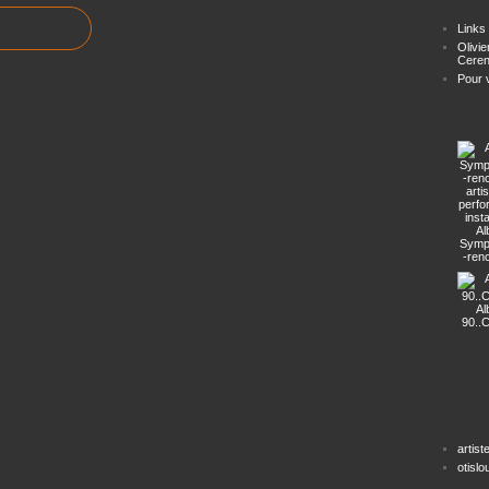
Links
Olivie
Ceren
Pour ve
Al
Symp
-ren
arti
perf
insta
Al
90..
artist
otisl