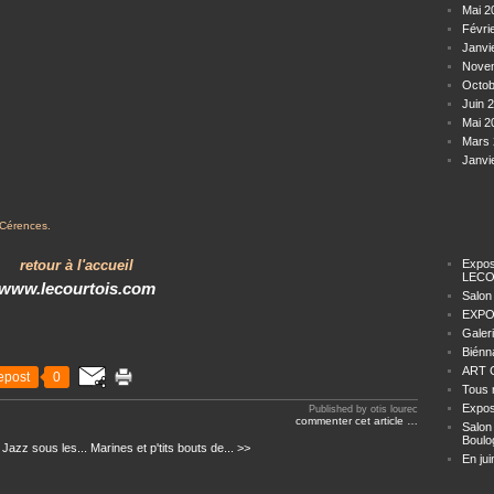
Mai 2
Févri
Janvi
Nove
Octob
Juin 
Mai 2
Mars 
Janvi
à Cérences.
retour à l'accueil
Expos
LECO
www.lecourtois.com
Salon
EXPO
Galer
Biénn
ART C
epost
0
Tous 
Expos
Published by otis lourec
commenter cet article
…
Salon
Boulo
Jazz sous les...
Marines et p'tits bouts de... >>
En jui