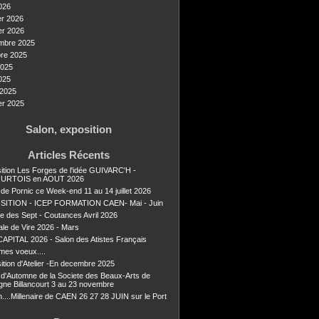
026
er 2026
er 2026
mbre 2025
re 2025
2025
025
2025
er 2025
Salon, exposition
Articles Récents
ition Les Forges de l'idée GUIVARC'H -
URTOIS en AOUT 2026
 de Pornic ce Week-end 11 au 14 juillet 2026
SITION - ICEP FORMATION CAEN- Mai - Juin
ie des Sept - Coutances Avril 2026
ale de Vire 2026 - Mars
APITAL 2026 - Salon des Atistes Français
mes voeux....
ition d'Atelier -En decembre 2025
 d'Automne de la Societe des Beaux-Arts de
gne Billancourt 3 au 23 novembre
n....Millenaire de CAEN 26 27 28 JUIN sur le Port