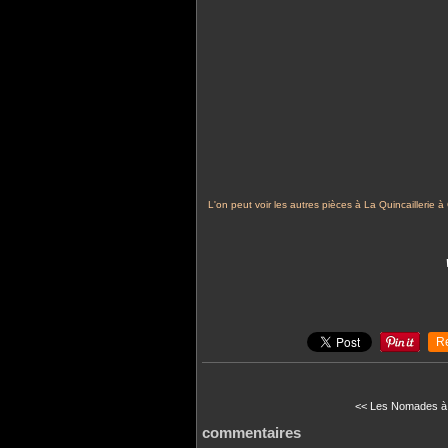
L'on peut voir les autres pièces à La Quincaillerie 
R
<< Les Nomades à 
commentaires