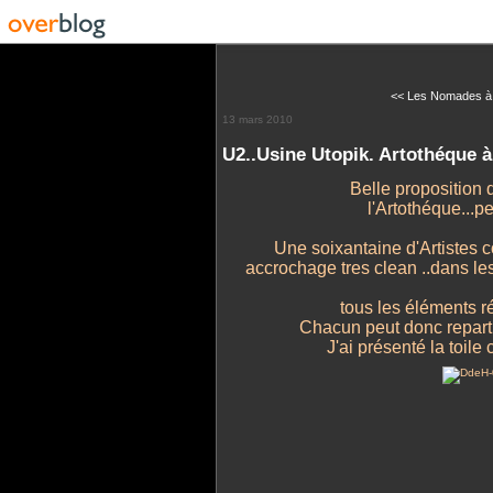
<< Les Nomades à 
13 mars 2010
U2..Usine Utopik. Artothéque à
Belle proposition 
l'Artothéque...p
Une soixantaine d'Artistes 
accrochage tres clean ..dans l
tous les éléments ré
Chacun peut donc reparti
J'ai présenté la toil