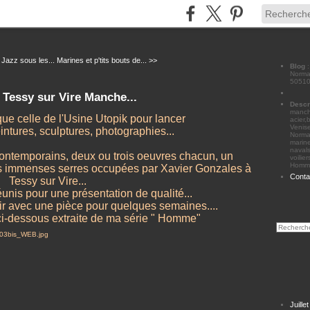
Jazz sous les...
Marines et p'tits bouts de... >>
Blog
Norman
50510
 Tessy sur Vire Manche...
Descr
manche
que celle de l'Usine Utopik pour lancer
acier,
Venise
eintures, sculptures, photographies...
Norma
marine
navals
contemporains, deux ou trois oeuvres chacun, un
voilie
Homme
es immenses serres occupées par Xavier Gonzales à
Conta
Tessy sur Vire...
unis pour une présentation de qualité...
r avec une pièce pour quelques semaines....
e ci-dessous extraite de ma série " Homme"
Juille