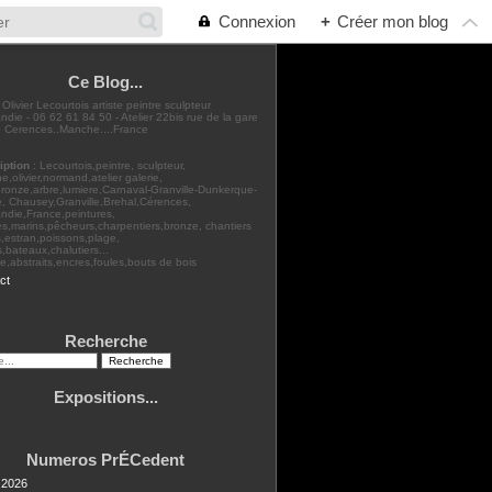
Connexion
+
Créer mon blog
Ce Blog...
: Olivier Lecourtois artiste peintre sculpteur
die - 06 62 61 84 50 - Atelier 22bis rue de la gare
 Cerences..Manche....France
iption
: Lecourtois,peintre, sculpteur,
,olivier,normand,atelier galerie,
bronze,arbre,lumiere,Carnaval-Granville-Dunkerque-
, Chausey,Granville,Brehal,Cérences,
ndie,France,peintures,
s,marins,pêcheurs,charpentiers,bronze, chantiers
,estran,poissons,plage,
rs,bateaux,chalutiers...
,abstraits,encres,foules,bouts de bois
ct
Recherche
Expositions...
Numeros PrÉCedent
t 2026