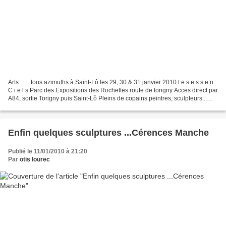
Arts... ....tous azimuths à Saint-Lô les 29, 30 & 31 janvier 2010 l e s e s s e n
C i e l s Parc des Expositions des Rochettes route de torigny Acces direct par
A84, sortie Torigny puis Saint-Lô Pleins de copains peintres, sculpteurs...
mais aussi tous...
Enfin quelques sculptures ...Cérences Manche
Publié le 11/01/2010 à 21:20
Par
otis lourec