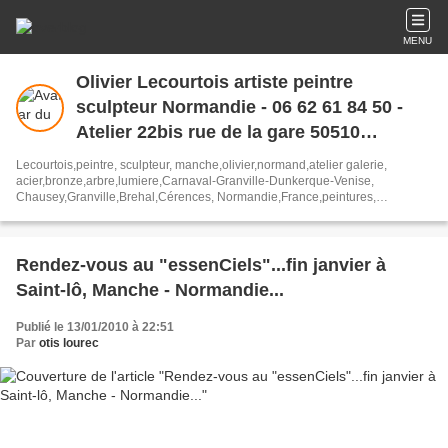
MENU
Olivier Lecourtois artiste peintre
sculpteur Normandie - 06 62 61 84 50 -
Atelier 22bis rue de la gare 50510
Cerences..Manche....France
Lecourtois,peintre, sculpteur, manche,olivier,normand,atelier galerie,
acier,bronze,arbre,lumiere,Carnaval-Granville-Dunkerque-Venise,
Chausey,Granville,Brehal,Cérences, Normandie,France,peintures,
marines,marins,pêcheurs,charpentiers,bronze, chantiers
navals,estran,poissons,plage, voiliers,bateaux,chalutiers...
Homme,abstraits,encres,foules,bouts de bois
Rendez-vous au "essenCiels"...fin janvier à
Saint-lô, Manche - Normandie...
Publié le 13/01/2010 à 22:51
Par
otis lourec