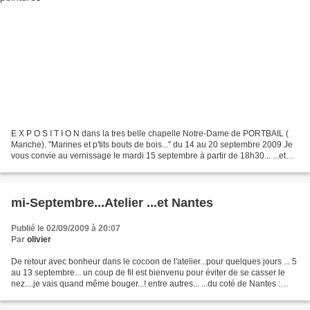
E X P O S I T I O N dans la tres belle chapelle Notre-Dame de PORTBAIL (
Manche). "Marines et p'tits bouts de bois..." du 14 au 20 septembre 2009 Je
vous convie au vernissage le mardi 15 septembre à partir de 18h30... ...et
vous accueille tous les jours...
mi-Septembre...Atelier ...et Nantes
Publié le 02/09/2009 à 20:07
Par
olivier
De retour avec bonheur dans le cocoon de l'atelier...pour quelques jours ... 5
au 13 septembre... un coup de fil est bienvenu pour éviter de se casser le
nez....je vais quand même bouger...! entre autres... ...du coté de Nantes :
Manifestation de sculpture...