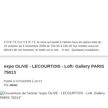
P O R T E O U V E R T E Je vous accueille à l'atelier tous les apres-midi du
24 octobre au 4 novembre 2009 de 15h.00 à 19h.00 Sur rendez-vous en
dehors de ces horaires, le matin ou le soir.... A voir : Quelques sculptures
réalisées cet été chez Pépito...
expo OLIVE - LECOURTOIS - Loft- Gallery PARIS
75013
Publié le 07/10/2009 à 10:13
Par
olivier