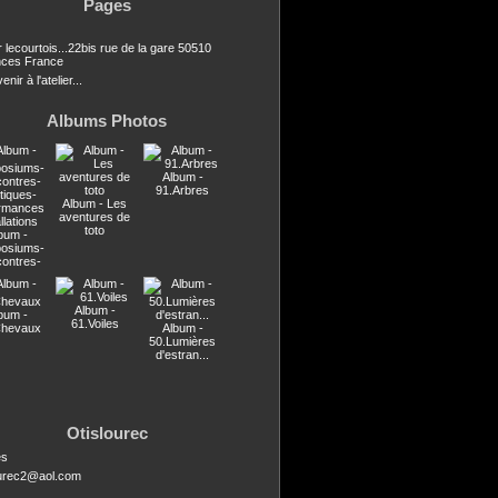
Pages
r lecourtois...22bis rue de la gare 50510
ces France
nir à l'atelier...
Albums Photos
Album -
91.Arbres
Album - Les
aventures de
toto
bum -
osiums-
contres-
stiques-
ormances
llations
Album -
bum -
61.Voiles
Chevaux
Album -
50.Lumières
d'estran...
Otislourec
es
ourec2@aol.com