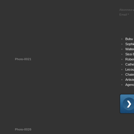
Abonnez-vo
Email
Bubu 
Sophi
Walte
Sissi 
Rober
Cathe
Lecou
Chate
Artis
Agend