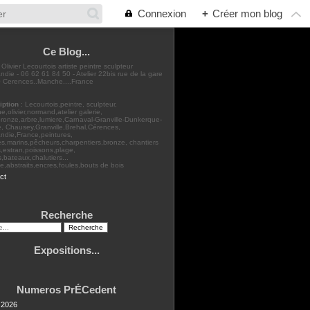
Connexion
+
Créer mon blog
Ce Blog...
: Olivier Lecourtois artiste peintre sculpteur
die - 06 62 61 84 50 - Atelier 22bis rue de la gare
 Cerences..Manche....France
iption
: Lecourtois,peintre, sculpteur,
,olivier,normand,atelier galerie,
bronze,arbre,lumiere,Carnaval-Granville-Dunkerque-
, Chausey,Granville,Brehal,Cérences,
ndie,France,peintures,
s,marins,pêcheurs,charpentiers,bronze, chantiers
,estran,poissons,plage,
rs,bateaux,chalutiers...
,abstraits,encres,foules,bouts de bois
ct
Recherche
Expositions...
Numeros PrÉCedent
t 2026