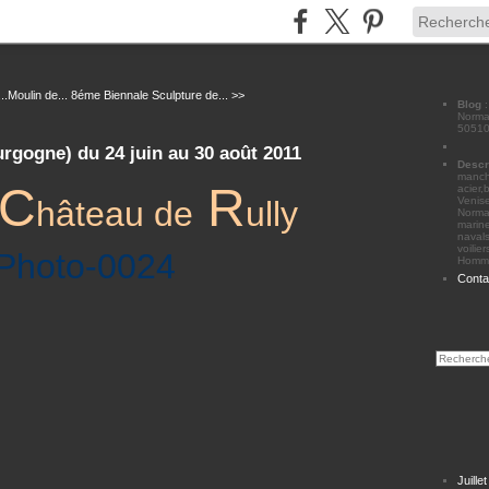
.Moulin de...
8éme Biennale Sculpture de... >>
Blog
Norman
50510
urgogne) du 24 juin au 30 août 2011
Descr
manche
C
R
acier,
hâteau de
ully
Venise
Norma
marine
navals
voilie
Homme
Conta
Juille