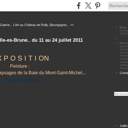
Galerie...
L’Art au Château de Rully..(Bourgogne)... >>
Blog
Norman
50510
le-es-Brune.. du 11 au 24 juillet 2011
Descr
manche
acier,
Venise
Norma
X P O S I T I ON
marine
navals
voilie
Peinture :
Homme
aysages de la Baie du Mont-Saint-Michel...
Conta
Juille