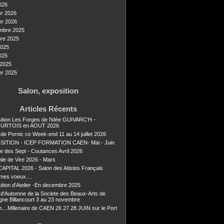
026
er 2026
er 2026
mbre 2025
re 2025
2025
025
2025
er 2025
Salon, exposition
Articles Récents
ition Les Forges de l'idée GUIVARC'H -
URTOIS en AOUT 2026
 de Pornic ce Week-end 11 au 14 juillet 2026
SITION - ICEP FORMATION CAEN- Mai - Juin
ie des Sept - Coutances Avril 2026
ale de Vire 2026 - Mars
APITAL 2026 - Salon des Atistes Français
mes voeux....
ition d'Atelier -En decembre 2025
 d'Automne de la Societe des Beaux-Arts de
gne Billancourt 3 au 23 novembre
n....Millenaire de CAEN 26 27 28 JUIN sur le Port