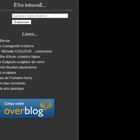
ÊTre InformÉ...
us pour être averti des nouveaux articles publiés.
Liens...
Bricole
e Castagnetti créatrice
r Michelle COULEUR ...cartonniste
Brin d'Acier créatrice bijoux
t Galgocki sculpteur de verre
rine Boutten plasticienne
t sculpteur
au de Fontaine-henry
tes-bas normands
a arts plastique