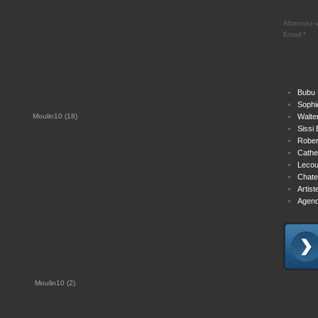
Abonnez-vo
Email
Bubu 
Sophi
Walte
Sissi 
Rober
Cathe
Lecou
Chate
Artis
Agend