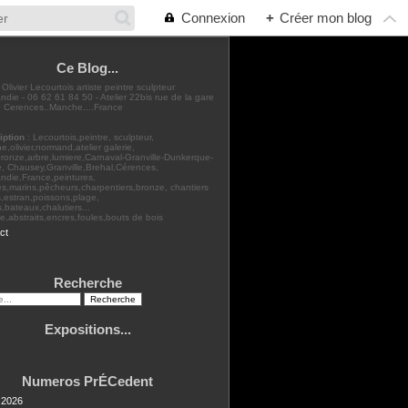
Connexion
+
Créer mon blog
Ce Blog...
: Olivier Lecourtois artiste peintre sculpteur
die - 06 62 61 84 50 - Atelier 22bis rue de la gare
 Cerences..Manche....France
iption
: Lecourtois,peintre, sculpteur,
,olivier,normand,atelier galerie,
bronze,arbre,lumiere,Carnaval-Granville-Dunkerque-
, Chausey,Granville,Brehal,Cérences,
ndie,France,peintures,
s,marins,pêcheurs,charpentiers,bronze, chantiers
,estran,poissons,plage,
rs,bateaux,chalutiers...
,abstraits,encres,foules,bouts de bois
ct
Recherche
Expositions...
Numeros PrÉCedent
t 2026