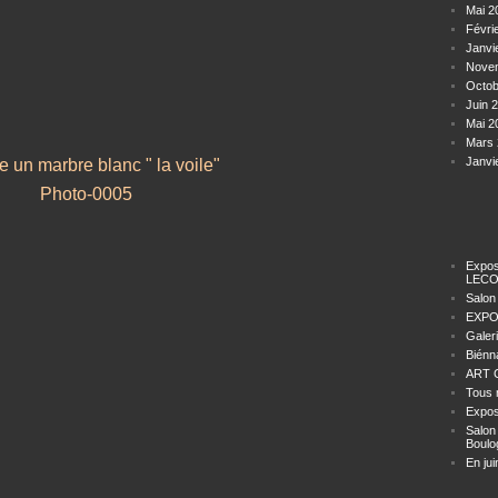
Mai 2
Févri
Janvi
Nove
Octob
Juin 
Mai 2
Mars 
Janvi
e un marbre blanc " la voile"
Expos
LECO
Salon
EXPO
Galer
Biénn
ART C
Tous 
Expos
Salon
Boulo
En jui