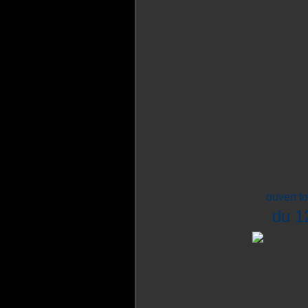
ouvert t
du 12