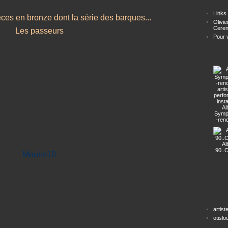
Links
èces en bronze dont la série des barques...
Olivie
Ceren
Pour ve
Al
Symp
-ren
arti
perf
insta
Al
90..
artist
otisl