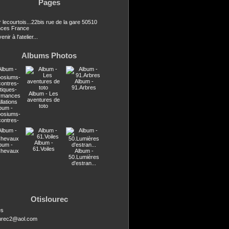
Pages
r lecourtois...22bis rue de la gare 50510
ces France
nir à l'atelier...
Albums Photos
Album -
91.Arbres
Album - Les
aventures de
toto
bum -
osiums-
contres-
stiques-
ormances
llations
Album -
bum -
61.Voiles
Chevaux
Album -
50.Lumières
d'estran...
Otislourec
es
ourec2@aol.com