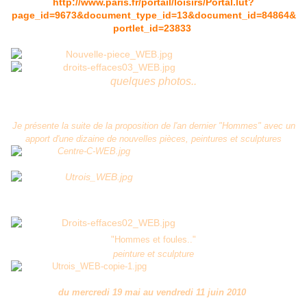
http://www.paris.fr/portail/loisirs/Portal.lut?
page_id=9673&document_type_id=13&document_id=84864&
portlet_id=23833
quelques photos..
Je présente la suite de la proposition de l'an dernier "Hommes" avec un
apport d'une dizaine de nouvelles pièces, peintures et sculptures
"Hommes et foules.."
peinture et sculpture
du mercredi 19 mai au vendredi 11 juin 2010