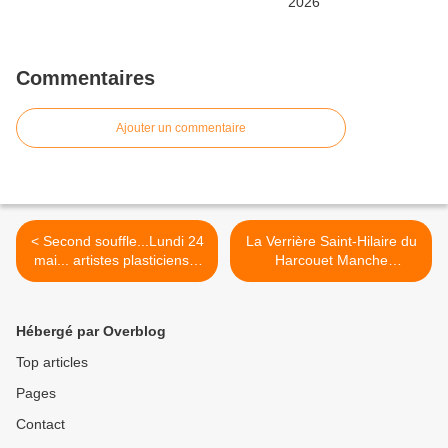
Commentaires
Ajouter un commentaire
< Second souffle...Lundi 24
La Verrière Saint-Hilaire du
mai... artistes plasticiens...
Harcouet Manche
à Regneville sur mer
Expo...Juin à septembre.. >
Manche
Hébergé par Overblog
Top articles
Pages
Contact