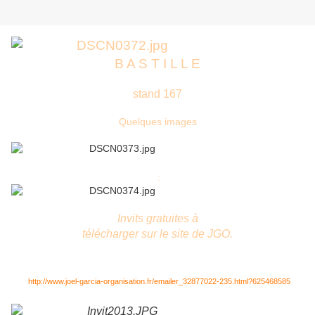
B A S T I L L E
stand 167
Quelques images
:
Invits gratuites à
télé
charger sur le site de JGO.
http://www.joel-garcia-organisation.fr/emailer_32877022-235.html?625468585