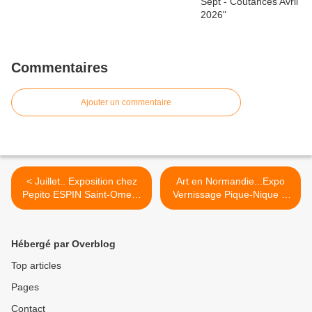
Commentaires
Ajouter un commentaire
< Juillet.. Exposition chez
Art en Normandie...Expo
Pepito ESPIN Saint-Omer -
Vernissage Pique-Nique le
CALVADOS
11 à Saint Jean le Thomas
Manche >
Hébergé par Overblog
Top articles
Pages
Contact