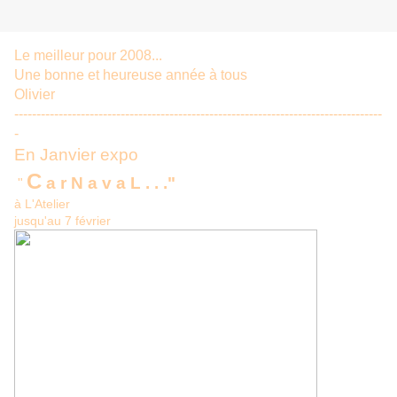
Le meilleur pour 2008...
Une bonne et heureuse année à tous
Olivier
-----------------------------------------------------------------------------------
-
En Janvier expo
C
a r N a v a L . . ."
"
à L'Atelier
jusqu'au 7 février