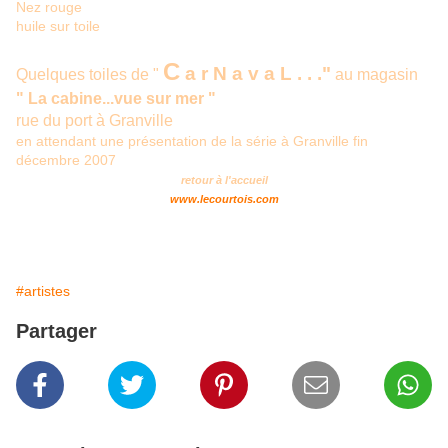
Nez rouge
huile sur toile
C
a r N a v a L . . ."
Quelques toiles de "
au magasin
" La cabine...vue sur mer "
rue du port à Granville
en attendant une présentation de la série à Granville fin
décembre 2007
retour à l'accueil
www.lecourtois.com
#artistes
Partager