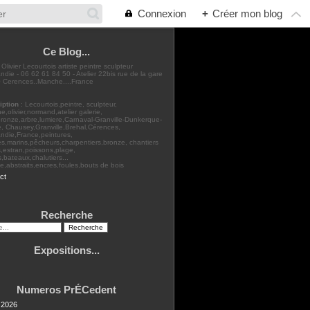
Connexion
+
Créer mon blog
Ce Blog...
: Olivier Lecourtois artiste peintre sculpteur
die - 06 62 61 84 50 - Atelier 22bis rue de la gare
 Cerences..Manche....France
iption
: Lecourtois,peintre, sculpteur,
,olivier,normand,atelier galerie,
bronze,arbre,lumiere,Carnaval-Granville-Dunkerque-
, Chausey,Granville,Brehal,Cérences,
ndie,France,peintures,
s,marins,pêcheurs,charpentiers,bronze, chantiers
,estran,poissons,plage,
rs,bateaux,chalutiers...
,abstraits,encres,foules,bouts de bois
ct
Recherche
Expositions...
Numeros PrÉCedent
t 2026