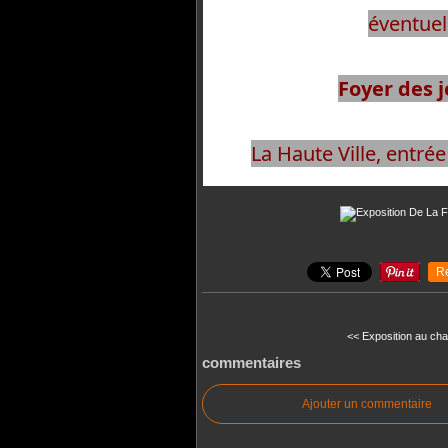
éventuel
Foyer des j
La Haute Ville, entrée
R
<< Exposition au char
commentaires
Ajouter un commentaire