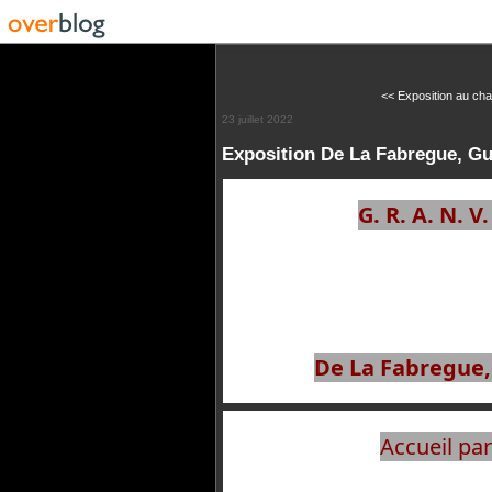
<< Exposition au char
23 juillet 2022
Exposition De La Fabregue, Gui
G. R. A. N. V. 
De La Fabregue, 
Accueil par 