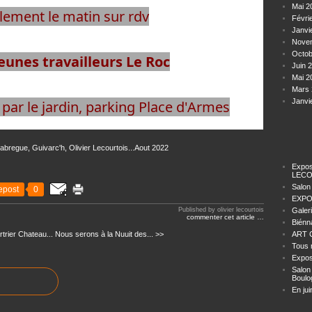
Mai 2
lement le matin sur rdv
Févri
Janvi
Nove
Octob
eunes travailleurs Le Roc
Juin 
Mai 2
Mars 
Janvi
 par le jardin, parking Place d'Armes
Expos
LECO
Salon
epost
0
EXPO
Published by olivier lecourtois
Galer
commenter cet article
…
Biénn
trier Chateau...
Nous serons à la Nuuit des... >>
ART C
Tous 
Expos
Salon
Boulo
En jui