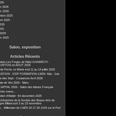
026
er 2026
er 2026
mbre 2025
re 2025
2025
025
2025
er 2025
Salon, exposition
Articles Récents
ition Les Forges de l'idée GUIVARC'H -
URTOIS en AOUT 2026
 de Pornic ce Week-end 11 au 14 juillet 2026
SITION - ICEP FORMATION CAEN- Mai - Juin
ie des Sept - Coutances Avril 2026
ale de Vire 2026 - Mars
APITAL 2026 - Salon des Atistes Français
mes voeux....
ition d'Atelier -En decembre 2025
 d'Automne de la Societe des Beaux-Arts de
gne Billancourt 3 au 23 novembre
n....Millenaire de CAEN 26 27 28 JUIN sur le Port