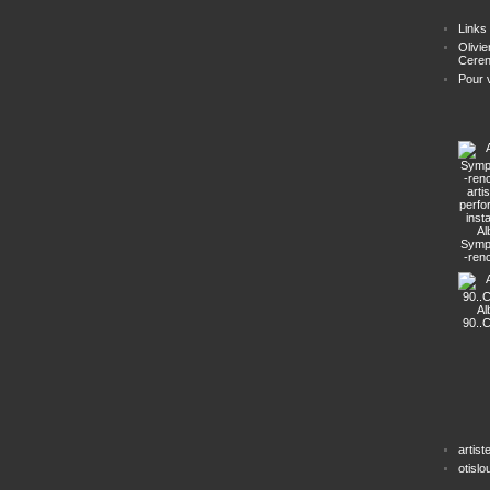
Links
Olivie
Ceren
Pour ve
Al
Symp
-ren
arti
perf
insta
Al
90..
artist
otisl