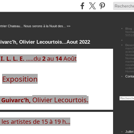
trier Chateau...
Nous serons à la Nuuit des... >>
Blog
Norman
50510
varc'h, Olivier Lecourtois...Aout 2022
Descr
manche
acier,
Venise
I. L. L. E.
 .....du 
2
 au 
14
 Août
Norma
marine
navals
voilie
Homme
Exposition
Conta
Olivier Lecourtois
Guivarc'h, 
.
les artistes de 15 à 19 h...
Juille