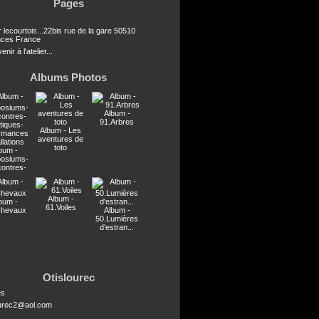
Pages
r lecourtois...22bis rue de la gare 50510
ces France
nir à l'atelier...
Albums Photos
Album -
91.Arbres
Album - Les
aventures de
toto
bum -
osiums-
contres-
stiques-
ormances
llations
Album -
bum -
61.Voiles
Chevaux
Album -
50.Lumières
d'estran...
Otislourec
es
ourec2@aol.com