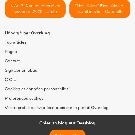
< Art 3f Nantes reporté en
"Nos visites" Exposition et
novembre 2020....Juillet
travail in situ... Campelli,
l'atelier ouvert sur rdv...
Guivarc'h Lecourtois . >
Hébergé par Overblog
Top articles
Pages
Contact
Signaler un abus
C.G.U.
Cookies et données personnelles
Préférences cookies
Voir le profil de olivier lecourtois sur le portail Overblog
Créer un blog sur Overblog