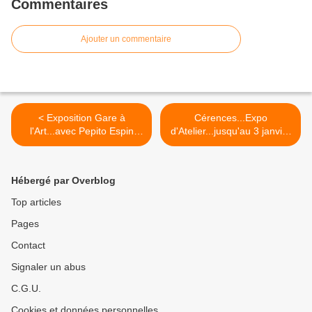
Commentaires
Ajouter un commentaire
< Exposition Gare à
Cérences...Expo
l'Art...avec Pepito Espin
d'Atelier...jusqu'au 3 janvier
Anadon
2016 Z'ateliers au
Brok...11,12,13, décembre
2015 >
Hébergé par Overblog
Top articles
Pages
Contact
Signaler un abus
C.G.U.
Cookies et données personnelles