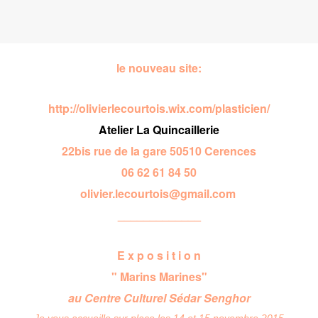
le nouveau site:
http://olivierlecourtois.wix.com/plasticien/
Atelier La Quincaillerie
22bis rue de la gare 50510 Cerences
06 62 61 84 50
olivier.lecourtois@gmail.com
_____________
E x p o s i t i o n
" Marins Marines"
au Centre Culturel Sédar Senghor